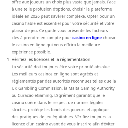
offre aux joueurs un choix plus vaste que jamais. Face
à une telle profusion d’options, choisir la plateforme
idéale en 2026 peut s’avérer complexe. Opter pour un
casino fiable est essentiel pour votre sécurité et votre
plaisir de jeu. Ce guide vous présente les facteurs
clés à prendre en compte pour
casino en ligne
choisir
le casino en ligne qui vous offrira la meilleure
expérience possible.
Vérifiez les licences et la réglementation
La sécurité doit toujours être votre priorité absolue.
Les meilleurs casinos en ligne sont agréés et
réglementés par des autorités reconnues telles que la
UK Gambling Commission, la Malta Gaming Authority
ou Curacao eGaming. L’agrément garantit que le
casino opère dans le respect de normes légales
strictes, protège les fonds des joueurs et applique
des pratiques de jeu équitables. Vérifiez toujours la
licence d’un casino avant de vous inscrire afin d’éviter