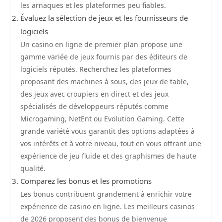
les arnaques et les plateformes peu fiables.
Évaluez la sélection de jeux et les fournisseurs de
logiciels
Un casino en ligne de premier plan propose une
gamme variée de jeux fournis par des éditeurs de
logiciels réputés. Recherchez les plateformes
proposant des machines à sous, des jeux de table,
des jeux avec croupiers en direct et des jeux
spécialisés de développeurs réputés comme
Microgaming, NetEnt ou Evolution Gaming. Cette
grande variété vous garantit des options adaptées à
vos intérêts et à votre niveau, tout en vous offrant une
expérience de jeu fluide et des graphismes de haute
qualité.
Comparez les bonus et les promotions
Les bonus contribuent grandement à enrichir votre
expérience de casino en ligne. Les meilleurs casinos
de 2026 proposent des bonus de bienvenue