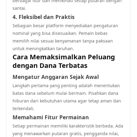
berbagai fitur dan menikmati setiap putaran dengan
santai.
4. Fleksibel dan Praktis
Sebagian besar platform menyediakan pengaturan
nominal yang bisa disesuaikan. Pemain bebas
memilih nilai sesuai kenyamanan tanpa paksaan
untuk meningkatkan taruhan.
Cara Memaksimalkan Peluang
dengan Dana Terbatas
Mengatur Anggaran Sejak Awal
Langkah pertama yang penting adalah menentukan
batas dana sebelum mulai bermain. Pisahkan dana
hiburan dari kebutuhan utama agar tetap aman dan
terkendali.
Memahami Fitur Permainan
Setiap permainan memiliki karakteristik berbeda. Ada
yang menawarkan putaran gratis, pengganda nilai,