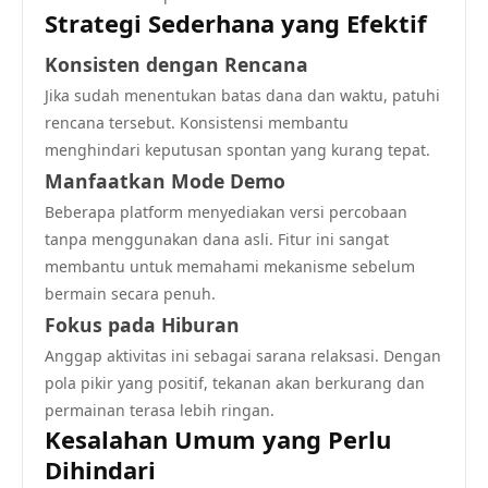
Strategi Sederhana yang Efektif
Konsisten dengan Rencana
Jika sudah menentukan batas dana dan waktu, patuhi
rencana tersebut. Konsistensi membantu
menghindari keputusan spontan yang kurang tepat.
Manfaatkan Mode Demo
Beberapa platform menyediakan versi percobaan
tanpa menggunakan dana asli. Fitur ini sangat
membantu untuk memahami mekanisme sebelum
bermain secara penuh.
Fokus pada Hiburan
Anggap aktivitas ini sebagai sarana relaksasi. Dengan
pola pikir yang positif, tekanan akan berkurang dan
permainan terasa lebih ringan.
Kesalahan Umum yang Perlu
Dihindari