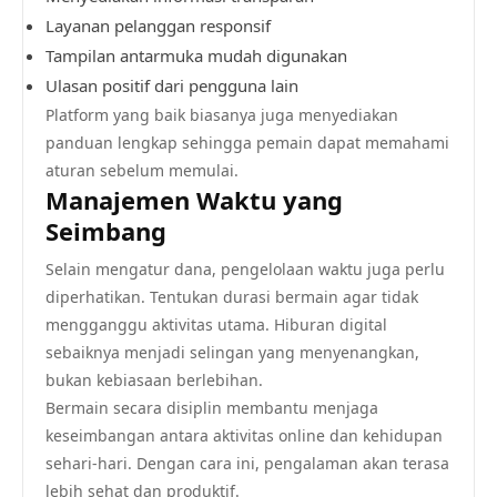
Layanan pelanggan responsif
Tampilan antarmuka mudah digunakan
Ulasan positif dari pengguna lain
Platform yang baik biasanya juga menyediakan
panduan lengkap sehingga pemain dapat memahami
aturan sebelum memulai.
Manajemen Waktu yang
Seimbang
Selain mengatur dana, pengelolaan waktu juga perlu
diperhatikan. Tentukan durasi bermain agar tidak
mengganggu aktivitas utama. Hiburan digital
sebaiknya menjadi selingan yang menyenangkan,
bukan kebiasaan berlebihan.
Bermain secara disiplin membantu menjaga
keseimbangan antara aktivitas online dan kehidupan
sehari-hari. Dengan cara ini, pengalaman akan terasa
lebih sehat dan produktif.