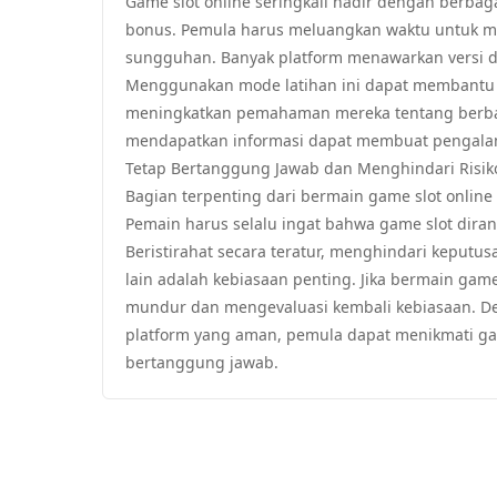
Game slot online seringkali hadir dengan berbagai
bonus. Pemula harus meluangkan waktu untuk me
sungguhan. Banyak platform menawarkan versi d
Menggunakan mode latihan ini dapat membantu
meningkatkan pemahaman mereka tentang berbag
mendapatkan informasi dapat membuat pengala
Tetap Bertanggung Jawab dan Menghindari Risik
Bagian terpenting dari bermain game slot onlin
Pemain harus selalu ingat bahwa game slot dira
Beristirahat secara teratur, menghindari keput
lain adalah kebiasaan penting. Jika bermain gam
mundur dan mengevaluasi kembali kebiasaan. D
platform yang aman, pemula dapat menikmati ga
bertanggung jawab.