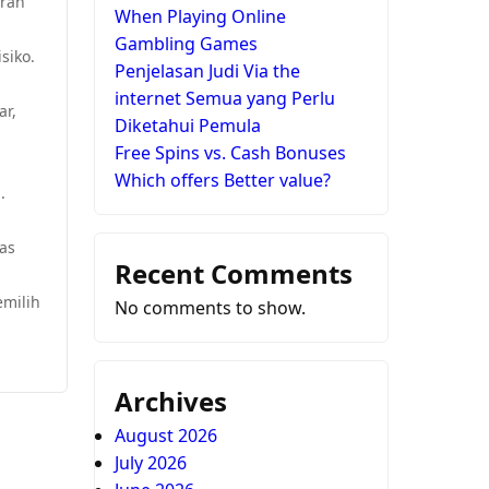
aran
When Playing Online
Gambling Games
siko.
Penjelasan Judi Via the
internet Semua yang Perlu
ar,
Diketahui Pemula
Free Spins vs. Cash Bonuses
Which offers Better value?
.
as
Recent Comments
milih
No comments to show.
Archives
August 2026
July 2026