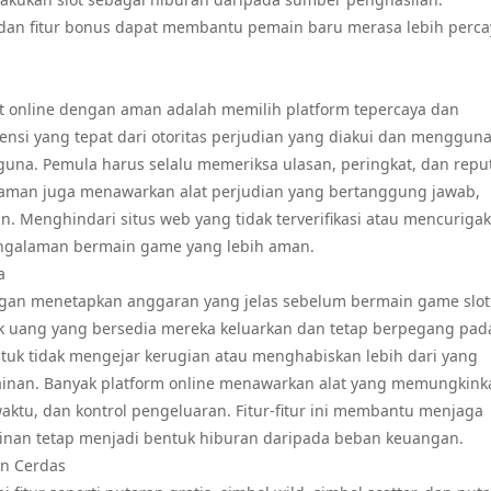
s, dan fitur bonus dapat membantu pemain baru merasa lebih percay
ot online dengan aman adalah memilih platform tepercaya dan
isensi yang tepat dari otoritas perjudian yang diakui dan menggun
una. Pemula harus selalu memeriksa ulasan, peringkat, dan repu
aman juga menawarkan alat perjudian yang bertanggung jawab,
. Menghindari situs web yang tidak terverifikasi atau mencuriga
ngalaman bermain game yang lebih aman.
a
gan menetapkan anggaran yang jelas sebelum bermain game slot
 uang yang bersedia mereka keluarkan dan tetap berpegang pad
ntuk tidak mengejar kerugian atau menghabiskan lebih dari yang
ainan. Banyak platform online menawarkan alat yang memungkink
ktu, dan kontrol pengeluaran. Fitur-fitur ini membantu menjaga
nan tetap menjadi bentuk hiburan daripada beban keuangan.
an Cerdas