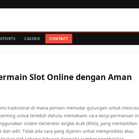
SPORTS
CASINO
CONTACT
ermain Slot Online dengan Aman
t kasino tradisional di mana pemain memutar gulungan untuk menco
enting untuk terlebih dahulu memahami cara kerja permainan in
enggunakan sistem Generator Angka Acak (RNG), yang memastikan
 dan adil. Tidak ada cara yang dijamin untuk memprediksi atau
akukan slot sebagai hiburan daripada sumber penghasilan.