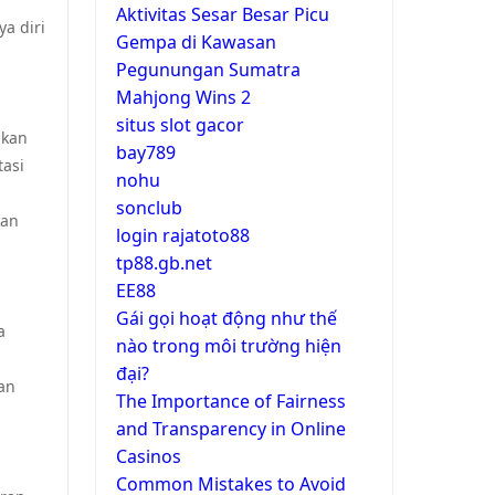
Aktivitas Sesar Besar Picu
a diri
Gempa di Kawasan
Pegunungan Sumatra
Mahjong Wins 2
situs slot gacor
akan
bay789
tasi
nohu
sonclub
kan
login rajatoto88
tp88.gb.net
EE88
Gái gọi hoạt động như thế
a
nào trong môi trường hiện
đại?
an
The Importance of Fairness
and Transparency in Online
Casinos
Common Mistakes to Avoid