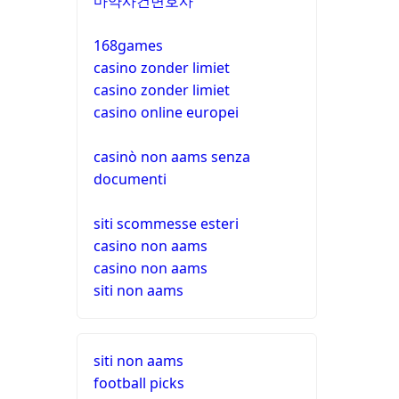
마약사건변호사
168games
casino zonder limiet
casino zonder limiet
casino online europei
casinò non aams senza
documenti
siti scommesse esteri
casino non aams
casino non aams
siti non aams
siti non aams
football picks