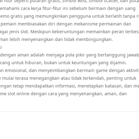
 fitur seperti putaran gratis, simbol wild, simbol scatter, dan put
mahami cara kerja fitur-fitur ini sebelum bermain dengan uang
emo gratis yang memungkinkan pengguna untuk berlatih tanpa ri
 pemain membiasakan diri dengan mekanisme permainan dan
ai jenis slot. Meskipun keberuntungan memainkan peran terbes
man lebih menyenangkan dan tidak membingungkan.
o
e dengan aman adalah menjaga pola pikir yang bertanggung jawab
ncang untuk hiburan, bukan untuk keuntungan yang dijamin.
usan emosional, dan menyeimbangkan bermain game dengan aktivit
e mulai terasa menegangkan atau tidak terkendali, penting untuk
engan tetap mendapatkan informasi, menetapkan batasan, dan me
me slot online dengan cara yang menyenangkan, aman, dan