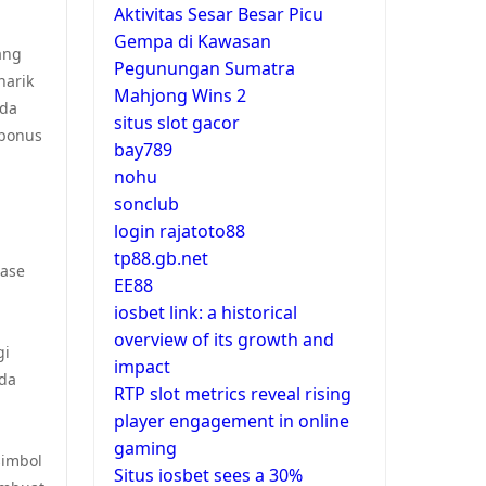
Aktivitas Sesar Besar Picu
Gempa di Kawasan
ang
Pegunungan Sumatra
narik
Mahjong Wins 2
nda
situs slot gacor
 bonus
bay789
nohu
sonclub
login rajatoto88
tp88.gb.net
tase
EE88
iosbet link: a historical
overview of its growth and
gi
impact
nda
RTP slot metrics reveal rising
player engagement in online
gaming
simbol
Situs iosbet sees a 30%