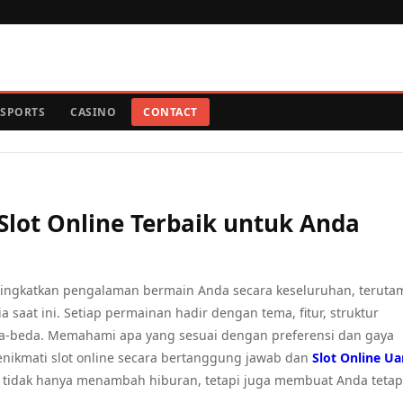
SPORTS
CASINO
CONTACT
lot Online Terbaik untuk Anda
eningkatkan pengalaman bermain Anda secara keseluruhan, teruta
 saat ini. Setiap permainan hadir dengan tema, fitur, struktur
a-beda. Memahami apa yang sesuai dengan preferensi dan gaya
ikmati slot online secara bertanggung jawab dan
Slot Online U
t tidak hanya menambah hiburan, tetapi juga membuat Anda tetap