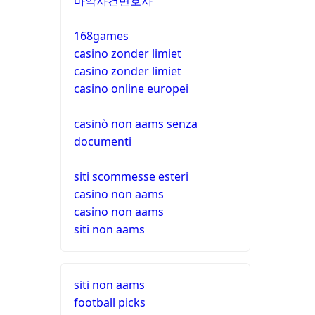
마약사건변호사
168games
casino zonder limiet
casino zonder limiet
casino online europei
casinò non aams senza
documenti
siti scommesse esteri
casino non aams
casino non aams
siti non aams
siti non aams
football picks