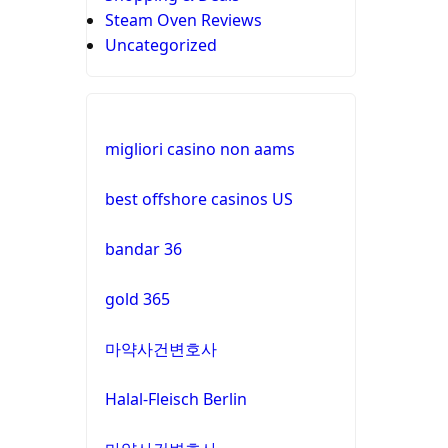
Steam Oven Reviews
Uncategorized
migliori casino non aams
best offshore casinos US
bandar 36
gold 365
마약사건변호사
Halal-Fleisch Berlin