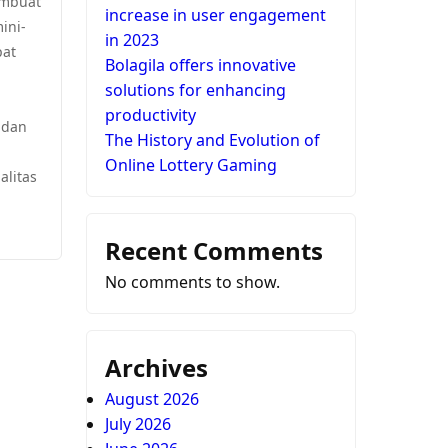
embuat
increase in user engagement
ini-
in 2023
pat
Bolagila offers innovative
solutions for enhancing
productivity
 dan
The History and Evolution of
Online Lottery Gaming
alitas
Recent Comments
No comments to show.
Archives
August 2026
July 2026