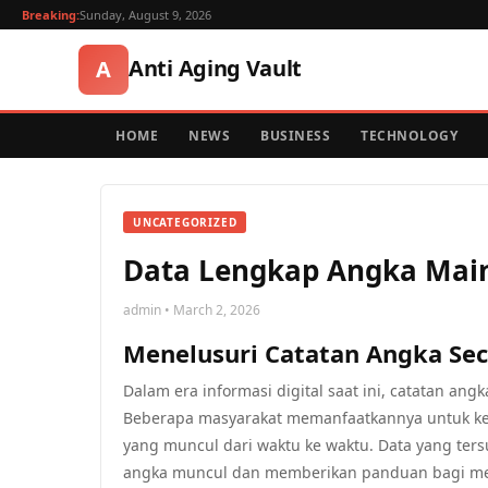
Breaking:
Sunday, August 9, 2026
Anti Aging Vault
A
HOME
NEWS
BUSINESS
TECHNOLOGY
UNCATEGORIZED
Data Lengkap Angka Main
admin • March 2, 2026
Menelusuri Catatan Angka Sec
Dalam era informasi digital saat ini, catatan an
Beberapa masyarakat memanfaatkannya untuk kep
yang muncul dari waktu ke waktu. Data yang t
angka muncul dan memberikan panduan bagi mere