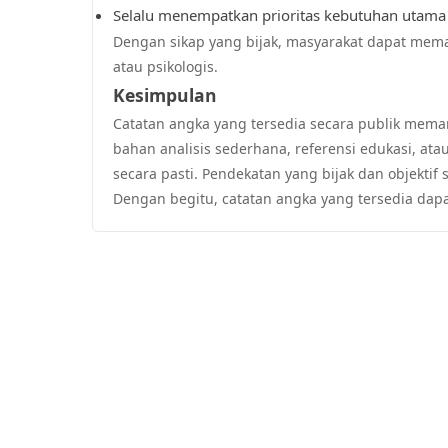
Selalu menempatkan prioritas kebutuhan utama
Dengan sikap yang bijak, masyarakat dapat meman
atau psikologis.
Kesimpulan
Catatan angka yang tersedia secara publik meman
bahan analisis sederhana, referensi edukasi, ata
secara pasti. Pendekatan yang bijak dan objektif
Dengan begitu, catatan angka yang tersedia dapa