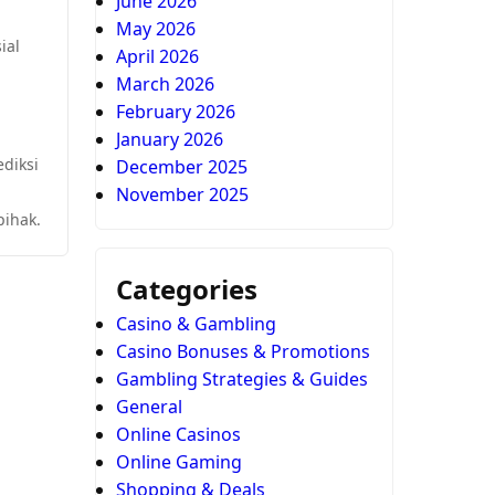
June 2026
May 2026
ial
April 2026
March 2026
February 2026
January 2026
ediksi
December 2025
November 2025
pihak.
Categories
Casino & Gambling
Casino Bonuses & Promotions
Gambling Strategies & Guides
General
Online Casinos
Online Gaming
Shopping & Deals