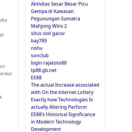
Aktivitas Sesar Besar Picu
Gempa di Kawasan
Pegunungan Sumatra
coba
Mahjong Wins 2
situs slot gacor
at
bay789
nohu
sonclub
login rajatoto88
pun
tp88.gb.net
erikut
EE88
The actual Increase associated
with On the internet Lottery
,
Exactly how Technologies Is
actually Altering Perform
EE88’s Historical Significance
in Modern Technology
Development