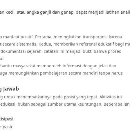
kecil, atau angka ganjil dan genap, dapat menjadi latihan anali
manfaat positif. Pertama, meningkatkan transparansi karena
t secara sistematis. Kedua, memberikan referensi edukatif bagi m
ai dokumentasi sejarah, catatan ini menjadi bukti bahwa proses
ur.
embantu masyarakat memperoleh informasi dengan jelas dan
juga memungkinkan pembelajaran secara mandiri tanpa harus
g Jawab
 untuk menempatkannya pada posisi yang tepat. Aktivitas ini
 edukasi, bukan sebagai sumber utama keuntungan. Beberapa la
isipasi.
 pasti.