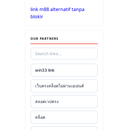
link m88 alternatif tanpa
blokir
OUR PARTNERS
win33 link
เว็บตรงสล็อตไม่ผ่านเอเย่นต์
สลอตเวปตรง
สล็อต