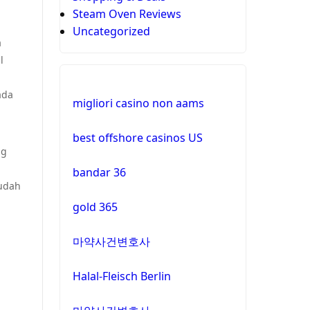
Steam Oven Reviews
Uncategorized
a
l
ada
migliori casino non aams
best offshore casinos US
ng
bandar 36
mudah
gold 365
마약사건변호사
h
Halal-Fleisch Berlin