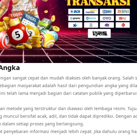
Angka
r dengan sangat cepat dan mudah diakses oleh banyak orang. Salah 
sebagian masyarakat adalah hasil dari pengundian angka yang dil
ini telah lama menjadi bagian dari catatan publik yang diperbarui
an metode yang terstruktur dan diawasi oleh lembaga resmi. Tuj
 muncul bersifat acak, adil, dan tidak dapat diprediksi. Dengan 
si dalam setiap proses yang berlangsung.
 penyebaran informasi menjadi lebih cepat. Jika dahulu orang ha