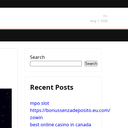
Fri
Aug 7, 2026
Search
Search
Recent Posts
mpo slot
https://bonussenzadeposito.eu.com/
zowin
best online casino in canada