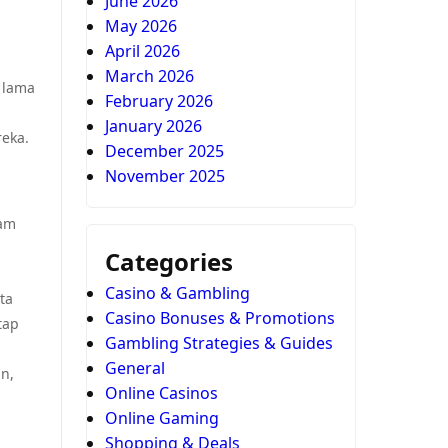
June 2026
May 2026
April 2026
March 2026
 lama
February 2026
January 2026
eka.
December 2025
November 2025
lam
Categories
Casino & Gambling
ta
Casino Bonuses & Promotions
tap
Gambling Strategies & Guides
General
n,
Online Casinos
Online Gaming
Shopping & Deals