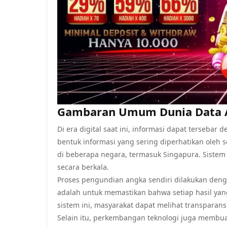
Gambaran Umum Dunia Data 
Di era digital saat ini, informasi dapat terseba
bentuk informasi yang sering diperhatikan oleh 
di beberapa negara, termasuk Singapura. Sistem 
secara berkala.
Proses pengundian angka sendiri dilakukan deng
adalah untuk memastikan bahwa setiap hasil yang
sistem ini, masyarakat dapat melihat transparan
Selain itu, perkembangan teknologi juga membuat