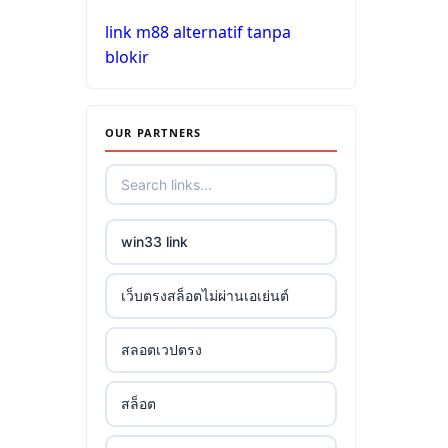
link m88 alternatif tanpa
blokir
OUR PARTNERS
win33 link
เว็บตรงสล็อตไม่ผ่านเอเย่นต์
สลอตเวปตรง
สล็อต