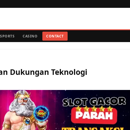
SPORTS
CASINO
CONTACT
an Dukungan Teknologi