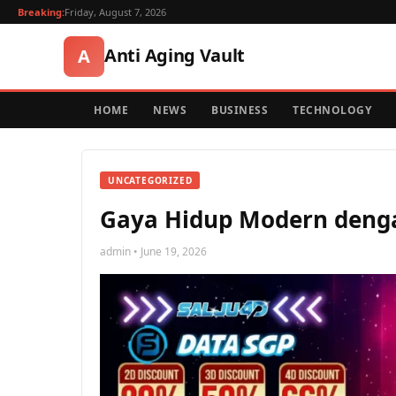
Breaking:
Friday, August 7, 2026
Anti Aging Vault
A
HOME
NEWS
BUSINESS
TECHNOLOGY
UNCATEGORIZED
Gaya Hidup Modern deng
admin • June 19, 2026