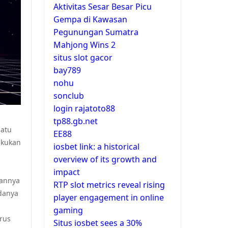
Aktivitas Sesar Besar Picu
Gempa di Kawasan
Pegunungan Sumatra
Mahjong Wins 2
situs slot gacor
bay789
nohu
sonclub
login rajatoto88
tp88.gb.net
satu
EE88
akukan
iosbet link: a historical
overview of its growth and
impact
uannya
RTP slot metrics reveal rising
adanya
player engagement in online
gaming
rus
Situs iosbet sees a 30%