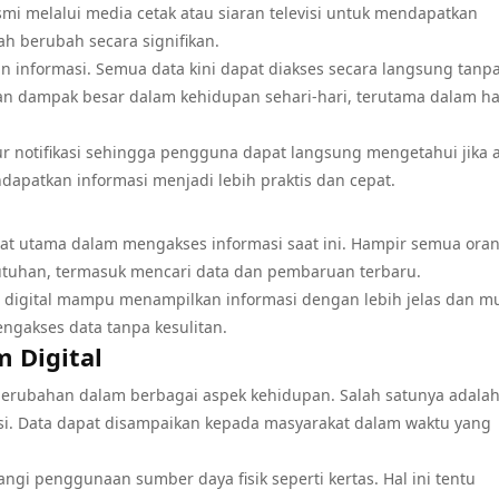
i melalui media cetak atau siaran televisi untuk mendapatkan
ah berubah secara signifikan.
 informasi. Semua data kini dapat diakses secara langsung tanp
 dampak besar dalam kehidupan sehari-hari, terutama dalam ha
tur notifikasi sehingga pengguna dapat langsung mengetahui jika 
apatkan informasi menjadi lebih praktis dan cepat.
 alat utama dalam mengakses informasi saat ini. Hampir semua ora
tuhan, termasuk mencari data dan pembaruan terbaru.
 digital mampu menampilkan informasi dengan lebih jelas dan 
gakses data tanpa kesulitan.
 Digital
erubahan dalam berbagai aspek kehidupan. Salah satunya adala
si. Data dapat disampaikan kepada masyarakat dalam waktu yang
ngi penggunaan sumber daya fisik seperti kertas. Hal ini tentu