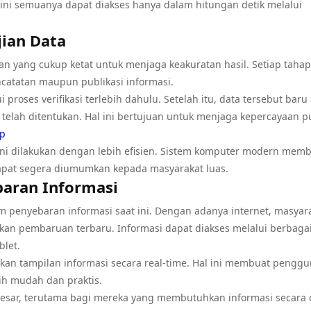
ni semuanya dapat diakses hanya dalam hitungan detik melalui
ian Data
n yang cukup ketat untuk menjaga keakuratan hasil. Setiap tahap
ncatatan maupun publikasi informasi.
 proses verifikasi terlebih dahulu. Setelah itu, data tersebut baru
 telah ditentukan. Hal ini bertujuan untuk menjaga kepercayaan p
gp
ni dilakukan dengan lebih efisien. Sistem komputer modern mem
apat segera diumumkan kepada masyarakat luas.
baran Informasi
m penyebaran informasi saat ini. Dengan adanya internet, masyar
an pembaruan terbaru. Informasi dapat diakses melalui berbaga
blet.
iakan tampilan informasi secara real-time. Hal ini membuat pengg
h mudah dan praktis.
besar, terutama bagi mereka yang membutuhkan informasi secara 