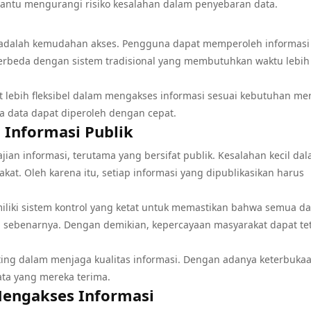
mbantu mengurangi risiko kesalahan dalam penyebaran data.
al adalah kemudahan akses. Pengguna dapat memperoleh informasi
 berbeda dengan sistem tradisional yang membutuhkan waktu lebih
lebih fleksibel dalam mengakses informasi sesuai kebutuhan mer
a data dapat diperoleh dengan cepat.
 Informasi Publik
an informasi, terutama yang bersifat publik. Kesalahan kecil da
t. Oleh karena itu, setiap informasi yang dipublikasikan harus
iki sistem kontrol yang ketat untuk memastikan bahwa semua da
l sebenarnya. Dengan demikian, kepercayaan masyarakat dapat te
nting dalam menjaga kualitas informasi. Dengan adanya keterbukaa
ata yang mereka terima.
engakses Informasi